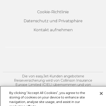
Cookie-Richtlinie
Datenschutz und Privatsphäre
Kontakt aufnehmen
Die von easyJet-Kunden angebotene
Reiseversicherung wird von Collinson Insurance
Europe Limited (CIEL) übernommen und von
easyJet MT Limited vertrieben. EasyJet MT Limited
By clicking “Accept All Cookies”, you agree to the
ist ein eingetragener gebundener
storing of cookies on your device to enhance site
Versicherungsvermittler gemäß dem Insurance
Distribution Act CAP 487 der Gesetze von Malta für
navigation, analyse site usage, and assist in our