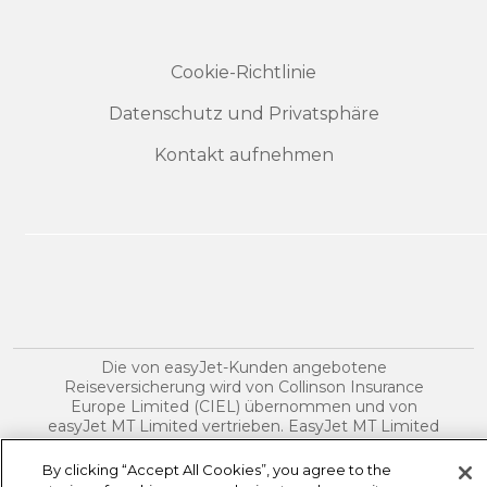
Cookie-Richtlinie
Datenschutz und Privatsphäre
Kontakt aufnehmen
Die von easyJet-Kunden angebotene
Reiseversicherung wird von Collinson Insurance
Europe Limited (CIEL) übernommen und von
easyJet MT Limited vertrieben. EasyJet MT Limited
ist ein eingetragener gebundener
Versicherungsvermittler gemäß dem Insurance
By clicking “Accept All Cookies”, you agree to the
Distribution Act CAP 487 der Gesetze von Malta für