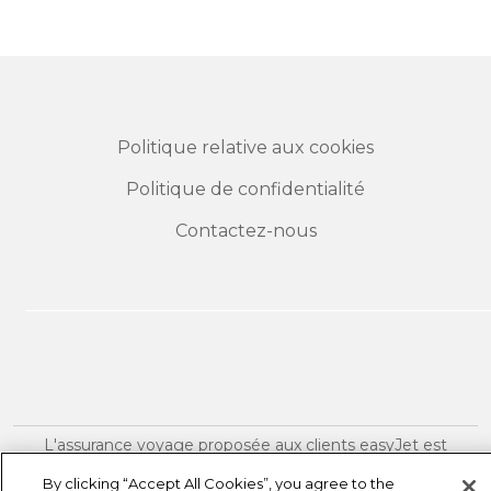
Politique relative aux cookies
Politique de confidentialité
Contactez-nous
L'assurance voyage proposée aux clients easyJet est
souscrite par Collinson Insurance Europe Limited
By clicking “Accept All Cookies”, you agree to the
(CIEL) et distribuée par easyJet MT Limited. EasyJet