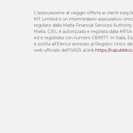
L'assicurazione di viaggio offerta ai clienti eas
MT Limited è un intermediario assicurativo vinco
regolato dalla Malta Financial Services Author
Malta. CIEL è autorizzata e regolata dalla MFSA p
ed è registrata con numero C89977. In Italia, Eas
è scritta all'Elenco annesso al Registro Unico de
web ufficiale dell'IVASS al link
https://ruipubblico.