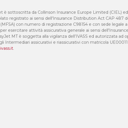
yJet è sottoscritta da Collinson Insurance Europe Limited (CIEL) e
lato registrato ai sensi dell'Insurance Distribution Act CAP 487 d
ity (MFSA) con numero di registrazione C98154 e con sede legale
er esercitare attività assicurativa generale ai sensi dell'Insuranc
yJet MT è soggetta alla vigilanza dell’IVASS ed autorizzata ad op
gli Intermediari assicurativi e riassicurativi con matricola UE00011
ivass.it
.